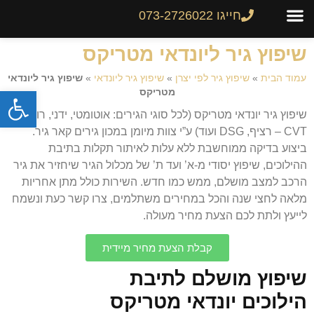
חייגו 073-2726022
צור קשר
גיר לרכב
שיפוץ והחלפת גירים
מחירון גירים
שיפוץ גיר ליונדאי מטריקס
עמוד הבית
»
שיפוץ גיר לפי יצרן
»
שיפוץ גיר ליונדאי
»
שיפוץ גיר ליונדאי
פתח
מטריקס
שיפוץ גיר יונדאי מטריקס (לכל סוגי הגירים: אוטומטי, ידני, רובוטי,
CVT – רציף, DSG ועוד) ע”י צוות מיומן במכון גירים קאר גיר.
ביצוע בדיקה ממוחשבת ללא עלות לאיתור תקלות בתיבת
ההילוכים, שיפוץ יסודי מ-א’ ועד ת’ של מכלול הגיר שיחזיר את גיר
הרכב למצב מושלם, ממש כמו חדש. השירות כולל מתן אחריות
מלאה לחצי שנה והכל במחירים משתלמים, צרו קשר כעת ונשמח
לייעץ ולתת לכם הצעת מחיר מעולה.
קבלת הצעת מחיר מיידית
שיפוץ מושלם לתיבת
הילוכים יונדאי מטריקס