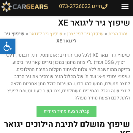
חייגו 073-2726022
שיפוץ גיר ליגואר XE
עמוד הבית
»
שיפוץ גיר לפי יצרן
»
שיפוץ גיר ליגואר
»
שיפוץ גיר
פתח
ליגואר XE
שיפוץ גיר יגואר XE (לכל סוגי הגירים: אוטומטי, ידני, רובוטי, CVT
– רציף, DSG ועוד) ע”י צוות מיומן במכון גירים קאר גיר. ביצוע
בדיקה ממוחשבת ללא עלות לאיתור תקלות בתיבת ההילוכים,
שיפוץ יסודי מ-א’ ועד ת’ של מכלול הגיר שיחזיר את גיר הרכב
למצב מושלם, ממש כמו חדש. השירות כולל מתן אחריות מלאה
לחצי שנה והכל במחירים משתלמים, צרו קשר כעת ונשמח לייעץ
ולתת לכם הצעת מחיר מעולה.
קבלת הצעת מחיר מיידית
שיפוץ מושלם לתיבת הילוכים יגואר