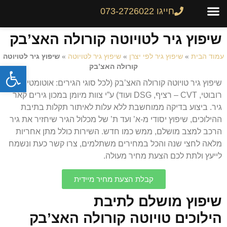
חייגו 073-2726022
צור קשר
גיר לרכב
שיפוץ והחלפת גירים
מחירון גירים
שיפוץ גיר לטויוטה קורולה האצ’בק
עמוד הבית
»
שיפוץ גיר לפי יצרן
»
שיפוץ גיר לטויוטה
»
שיפוץ גיר לטויוטה
פתח
קורולה האצ’בק
שיפוץ גיר טויוטה קורולה האצ’בק (לכל סוגי הגירים: אוטומטי, ידני,
רובוטי, CVT – רציף, DSG ועוד) ע”י צוות מיומן במכון גירים קאר
גיר. ביצוע בדיקה ממוחשבת ללא עלות לאיתור תקלות בתיבת
ההילוכים, שיפוץ יסודי מ-א’ ועד ת’ של מכלול הגיר שיחזיר את גיר
הרכב למצב מושלם, ממש כמו חדש. השירות כולל מתן אחריות
מלאה לחצי שנה והכל במחירים משתלמים, צרו קשר כעת ונשמח
לייעץ ולתת לכם הצעת מחיר מעולה.
קבלת הצעת מחיר מיידית
שיפוץ מושלם לתיבת
הילוכים טויוטה קורולה האצ’בק