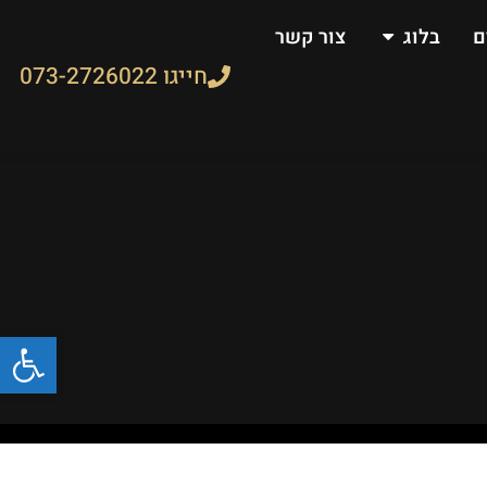
ם
בלוג
צור קשר
חייגו 073-2726022
פתח