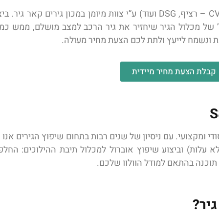
שיפוץ גיר וולוו S80 (לכל סוגי הגירים: אוטומטי, ידני, רובוטי, CVT – רציף, DSG ועוד) ע”י צוות
ת’ של מכלול הגיר שיחזיר את גיר הרכב למצב מושלם, ממש כמ
 ונשמח לייעץ ולתת לכם הצעת מחיר מעולה.
קבלת הצעת מחיר מיידית
ודי ומקצועי. עם ניסיון של שנים רבות בתחום שיפוץ הגירים אנו
עלות) וביצוע שיפוץ אוברול למכלול תיבת ההילוכים: החלפת 
 תוכנה בהתאם למודל הוולוו שלכם.