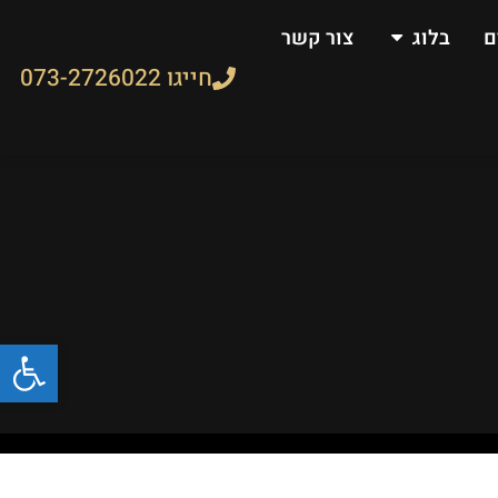
ם
בלוג
צור קשר
חייגו 073-2726022
פתח