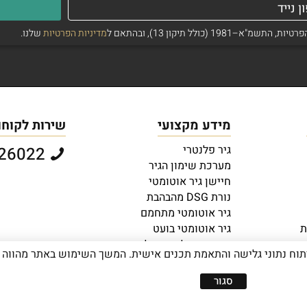
ולל תיקון 13), ובהתאם ל
מדיניות הפרטיות
שלנו.
מידע מקצועי
שירות לקוחו
גיר פלנטרי
073-2726022
מערכת שימון הגיר
חיישן גיר אוטומטי
נורת DSG מהבהבת
גיר אוטומטי מתחמם
ת
גיר אוטומטי בועט
ברכבים חדשים
כיצד ניתן לחסוך דלק עם גיר
פור חוויית המשתמש, ניתוח נתוני גלישה והתאמת תכנים אישית. המשך השימוש באתר 
אוטומטי?
סגור