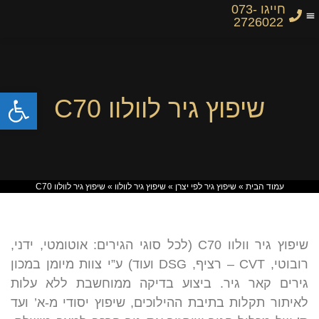
חייגו 073-
2726022
פתח
שיפוץ גיר לוולוו C70
עמוד הבית
»
שיפוץ גיר לפי יצרן
»
שיפוץ גיר לוולוו
»
שיפוץ גיר לוולוו C70
שיפוץ גיר וולוו C70 (לכל סוגי הגירים: אוטומטי, ידני,
רובוטי, CVT – רציף, DSG ועוד) ע”י צוות מיומן במכון
גירים קאר גיר. ביצוע בדיקה ממוחשבת ללא עלות
לאיתור תקלות בתיבת ההילוכים, שיפוץ יסודי מ-א’ ועד