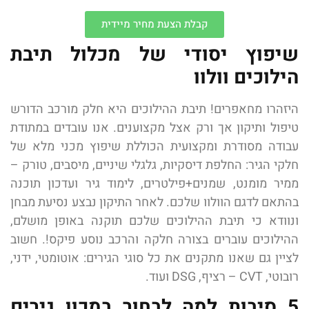
קבלת הצעת מחיר מיידית
שיפוץ יסודי של מכלול תיבת
הילוכים וולוו
היזהרו מחאפרים! תיבת ההילוכים היא חלק מורכב הדורש
טיפול ותיקון אך ורק אצל מקצוענים. אנו עובדים במתודת
עבודה מסודרת ומקצועית הכוללת שיפוץ מכני מלא של
חלקי הגיר: החלפת דיסקיות, גלגלי שיניים, מיסבים, טורק –
ממיר מומנט, שמנים+פילטרים, לימוד גיר ועדכון תוכנה
בהתאם לדגם הוולוו שלכם. לאחר התיקון נבצע נסיעת מבחן
ונוודא כי תיבת ההילוכים שלכם תוקנה באופן מושלם,
ההילוכים עוברים בצורה חלקה והרכב נוסע פיקס!. חשוב
לציין גם שאנו מתקנים את כל סוגי הגירים: אוטומטי, ידני,
רובוטי, CVT – רציף, DSG ועוד.
5 סיבות למה לבחור במכון גירים