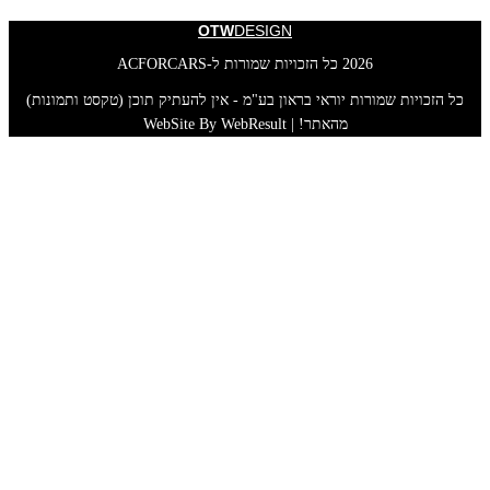
OTW
DESIGN
2026 כל הזכויות שמורות ל-ACFORCARS
כל הזכויות שמורות יוראי בראון בע"מ - אין להעתיק תוכן (טקסט ותמונות)
מהאתר! | WebSite By WebResult