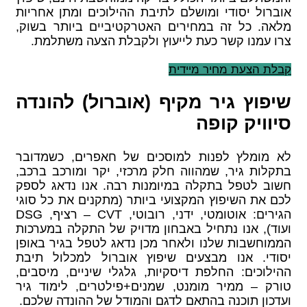
אוברול יסודי ומושלם לתיבת ההילוכים ומתן אחריות
מלאה. כל זה במחירים האטרקטיביים ביותר בשוק,
צרו עמנו קשר כעת לייעוץ ולקבלת הצעה משתלמת.
קבלת הצעת מחיר מיידית
שיפוץ גיר מקיף (אוברול) להונדה
סיוויק קופה
לא מומלץ לפנות למוסכים של חאפרים, כשמדובר
בתקלות גיר, שמהווה חלק מרכזי, יקר ומורכב ברכב,
חשוב לטפל בתקלה במיומנות רבה. אנו נדאג לספק
לכם את השיפוץ המקצועי ביותר (מתקנים את כל סוגי
הגירים: אוטומטי, ידני, רובוטי, CVT – רציף, DSG
ועוד), אנו נתחיל באבחון מדויק של התקלה במערכות
הממוחשבות שלנו ולאחר מכן נדאג לטפל בגיר באופן
יסודי. אנו מבצעים שיפוץ אוברול למכלול תיבת
ההילוכים: החלפת דיסקיות, גלגלי שיניים, מיסבים,
טורק – ממיר מומנט, שמנים+פילטרים, לימוד גיר
ועדכון תוכנה בהתאם לדגם והמודל של ההונדה שלכם.