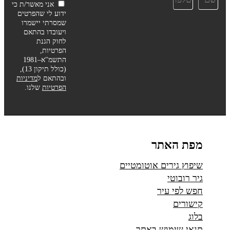
אני מאשר/ת כי
ידוע לי שהפרטים
שמסרתי יישמרו
ויעובדו בהתאם
לחוק הגנת
הפרטיות,
התשמ"א–1981
(כולל תיקון 13),
ובהתאם ל
מדיניות
הפרטיות
שלנו.
מפת האתר
שיפוץ גירים אוטומטיים
גיר רובוטי
חפש לפי עיר
קישורים
בלוג
תנאי שימוש באתר