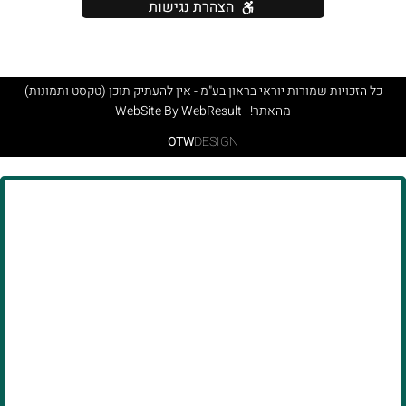
הצהרת נגישות
כל הזכויות שמורות יוראי בראון בע"מ - אין להעתיק תוכן (טקסט ותמונות)
מהאתר! | WebSite By WebResult
OTW
DESIGN