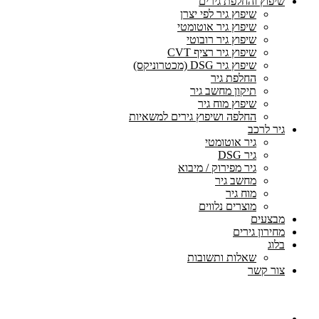
שיפוץ והחלפת גירים
שיפוץ גיר לפי יצרן
שיפוץ גיר אוטומטי
שיפוץ גיר רובוטי
שיפוץ גיר רציף CVT
שיפוץ גיר DSG (מכטרוניקס)
החלפת גיר
תיקון מחשב גיר
שיפוץ מוח גיר
החלפה ושיפוץ גירים למשאיות
גיר לרכב
גיר אוטומטי
גיר DSG
גיר מפירוק / מיבוא
מחשב גיר
מוח גיר
מוצרים נלווים
מבצעים
מחירון גירים
בלוג
שאלות ותשובות
צור קשר