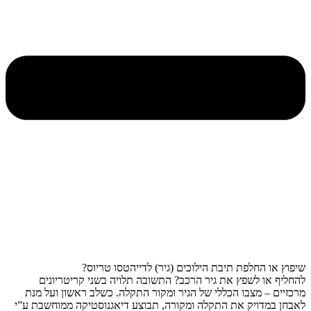
שיפוץ או החלפת תיבת הילוכים (גיר) לדייהטסו טריוס?
להחליף או לשפץ את גיר הרכב? התשובה תלויה בשני קריטריונים
מרכזיים – מצבו הכללי של הגיר ומקור התקלה. כשלב ראשון ועל מנת
לאבחן במדויק את התקלה ומקורה, תבוצע דיאגנוסטיקה ממוחשבת ע”י