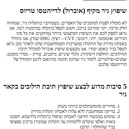
שיפוץ גיר מקיף (אוברול) לדייהטסו טריוס
לא מומלץ לפנות למוסכים של חאפרים, כשמדובר בתקלות גיר, שמהווה
חלק מרכזי, יקר ומורכב ברכב, חשוב לטפל בתקלה במיומנות רבה. אנו
נדאג לספק לכם את השיפוץ המקצועי ביותר (מתקנים את כל סוגי
הגירים: אוטומטי, ידני, רובוטי, CVT – רציף, DSG ועוד), אנו נתחיל
באבחון מדויק של התקלה במערכות הממוחשבות שלנו ולאחר מכן נדאג
לטפל בגיר באופן יסודי. אנו מבצעים שיפוץ אוברול למכלול תיבת
ההילוכים: החלפת דיסקיות, גלגלי שיניים, מיסבים, טורק – ממיר מומנט,
שמנים+פילטרים, לימוד גיר ועדכון תוכנה בהתאם לדגם והמודל של
הדייהטסו שלכם.
5 סיבות מדוע לבצע שיפוץ תיבת הילוכים בקאר
גיר
מחירים מהמשתלמים ביותר בשוק
בדיקה ממוחשבת ללא עלות לאבחון תקלות מדויק
שימוש במכשור חדשני לאבחון וטיפול בתקלות (לדוגמא, חסכנו
מאות ואלפי שקלים ללקוחות על תקלות שמקורן ברכיב ספציפי
בגיר שהוחלף / תוקן)