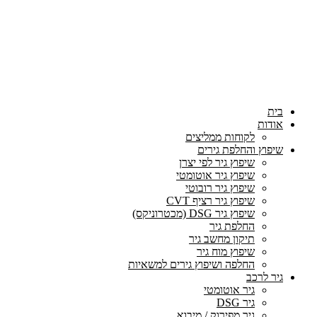
בית
אודות
לקוחות ממליצים
שיפוץ והחלפת גירים
שיפוץ גיר לפי יצרן
שיפוץ גיר אוטומטי
שיפוץ גיר רובוטי
שיפוץ גיר רציף CVT
שיפוץ גיר DSG (מכטרוניקס)
החלפת גיר
תיקון מחשב גיר
שיפוץ מוח גיר
החלפה ושיפוץ גירים למשאיות
גיר לרכב
גיר אוטומטי
גיר DSG
גיר מפירוק / מיבוא