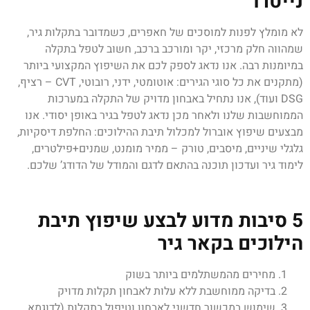
נייטרו
לא מומלץ לפנות למוסכים של חאפרים, כשמדובר בתקלות גיר,
שמהווה חלק מרכזי, יקר ומורכב ברכב, חשוב לטפל בתקלה
במיומנות רבה. אנו נדאג לספק לכם את השיפוץ המקצועי ביותר
(מתקנים את כל סוגי הגירים: אוטומטי, ידני, רובוטי, CVT – רציף,
DSG ועוד), אנו נתחיל באבחון מדויק של התקלה במערכות
הממוחשבות שלנו ולאחר מכן נדאג לטפל בגיר באופן יסודי. אנו
מבצעים שיפוץ אוברול למכלול תיבת ההילוכים: החלפת דיסקיות,
גלגלי שיניים, מיסבים, טורק – ממיר מומנט, שמנים+פילטרים,
לימוד גיר ועדכון תוכנה בהתאם לדגם והמודל של הדודג’ שלכם.
5 סיבות מדוע לבצע שיפוץ תיבת
הילוכים בקאר גיר
מחירים מהמשתלמים ביותר בשוק
בדיקה ממוחשבת ללא עלות לאבחון תקלות מדויק
שימוש במכשור חדשני לאבחון וטיפול בתקלות (לדוגמא,