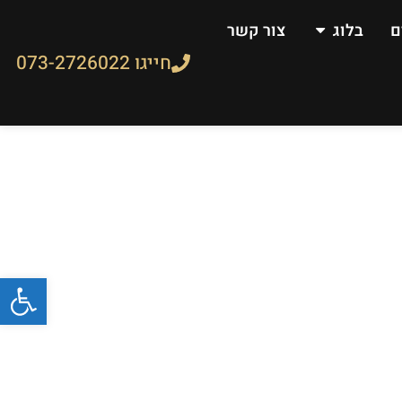
ם
בלוג
צור קשר
חייגו 073-2726022
פתח