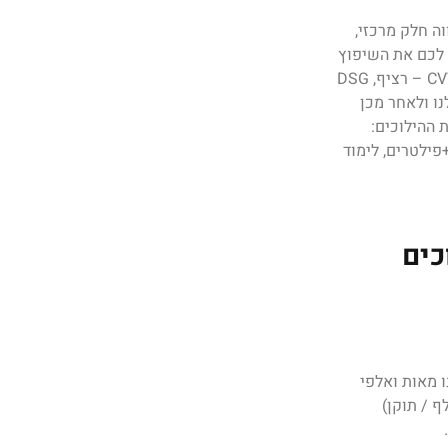
ה חלק מרכזי,
 לכם את השיפוץ
המקצועי ביותר (מתקנים את כל סוגי הגירים: אוטומטי, ידני, רובוטי, CVT – רציף, DSG
ו ולאחר מכן
 ההילוכים:
פילטרים, לימוד
כים
 מאות ואלפי
 / תוקן)