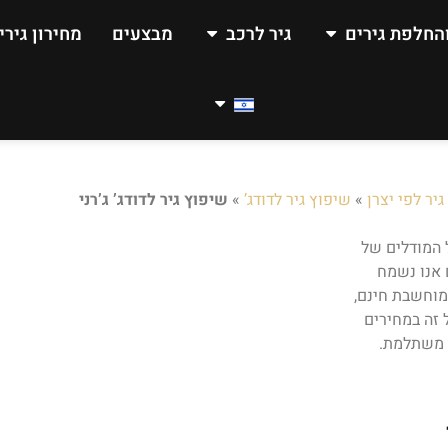
החלפת גירים
גיר לרכב
מבצעים
מחירון גירי
יר לפי יצרן
»
שיפוץ גיר לדודג’
»
שיפוץ גיר לדודג’ ג’רני
ל המודלים של
ם אנו נשמח
מוחשבת חינם,
 זה במחירים
ה משתלמת.