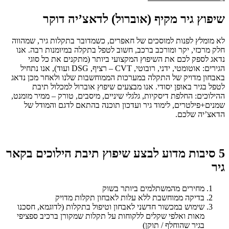
שיפוץ גיר מקיף (אוברול) לדאצ’יה דוקר
לא מומלץ לפנות למוסכים של חאפרים, כשמדובר בתקלות גיר, שמהווה
חלק מרכזי, יקר ומורכב ברכב, חשוב לטפל בתקלה במיומנות רבה. אנו
נדאג לספק לכם את השיפוץ המקצועי ביותר (מתקנים את כל סוגי
הגירים: אוטומטי, ידני, רובוטי, CVT – רציף, DSG ועוד), אנו נתחיל
באבחון מדויק של התקלה במערכות הממוחשבות שלנו ולאחר מכן נדאג
לטפל בגיר באופן יסודי. אנו מבצעים שיפוץ אוברול למכלול תיבת
ההילוכים: החלפת דיסקיות, גלגלי שיניים, מיסבים, טורק – ממיר מומנט,
שמנים+פילטרים, לימוד גיר ועדכון תוכנה בהתאם לדגם והמודל של
הדאצ’יה שלכם.
5 סיבות מדוע לבצע שיפוץ תיבת הילוכים בקאר
גיר
מחירים מהמשתלמים ביותר בשוק
בדיקה ממוחשבת ללא עלות לאבחון תקלות מדויק
שימוש במכשור חדשני לאבחון וטיפול בתקלות (לדוגמא, חסכנו
מאות ואלפי שקלים ללקוחות על תקלות שמקורן ברכיב ספציפי
בגיר שהוחלף / תוקן)