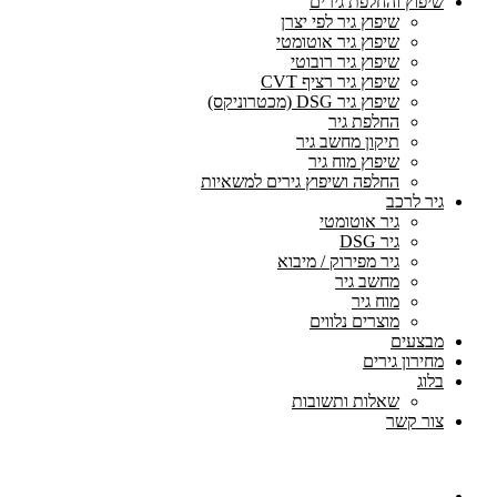
שיפוץ והחלפת גירים
שיפוץ גיר לפי יצרן
שיפוץ גיר אוטומטי
שיפוץ גיר רובוטי
שיפוץ גיר רציף CVT
שיפוץ גיר DSG (מכטרוניקס)
החלפת גיר
תיקון מחשב גיר
שיפוץ מוח גיר
החלפה ושיפוץ גירים למשאיות
גיר לרכב
גיר אוטומטי
גיר DSG
גיר מפירוק / מיבוא
מחשב גיר
מוח גיר
מוצרים נלווים
מבצעים
מחירון גירים
בלוג
שאלות ותשובות
צור קשר