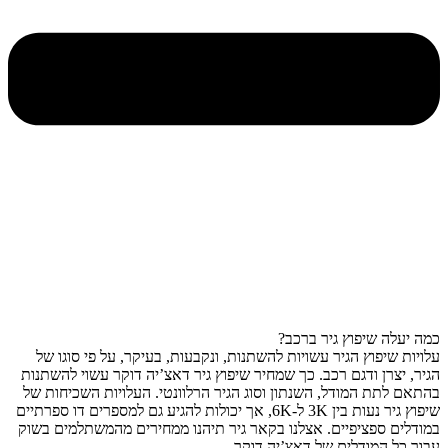
כמה יעלה שיפוץ גיר ברכב?
עלויות שיפוץ הגיר עשויות להשתנות, ונקבעות, בעיקר, על פי סוגו של
הגיר, יצרן ודגם רכב. כך שמחיר שיפוץ גיר דאצ’יה דוקר עשוי להשתנות
בהתאם לתת המודל, השנתון וסוג הגיר הרלוונטי. העלויות השכיחות של
שיפוץ גיר נעות בין 3K ל-6K, אך יכולות להגיע גם למספרים דו ספרתיים
במודלים ספציפיים. אצלנו בקאר גיר תיהנו ממחירים מהמשתלמים בשוק
עבור כל המודלים של דאצ’יה דוקר.