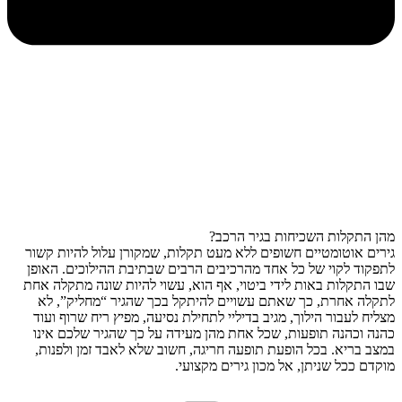
מהן התקלות השכיחות בגיר הרכב?
גירים אוטומטיים חשופים ללא מעט תקלות, שמקורן עלול להיות קשור
לתפקוד לקוי של כל אחד מהרכיבים הרבים שבתיבת ההילוכים. האופן
שבו התקלות באות לידי ביטוי, אף הוא, עשוי להיות שונה מתקלה אחת
לתקלה אחרת, כך שאתם עשויים להיתקל בכך שהגיר “מחליק”, לא
מצליח לעבור הילוך, מגיב בדיליי לתחילת נסיעה, מפיץ ריח שרוף ועוד
כהנה וכהנה תופעות, שכל אחת מהן מעידה על כך שהגיר שלכם אינו
במצב בריא. בכל הופעת תופעה חריגה, חשוב שלא לאבד זמן ולפנות,
מוקדם ככל שניתן, אל מכון גירים מקצועי.