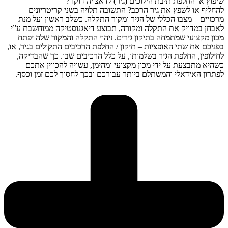
שיפוץ או החלפת תיבת הילוכים (גיר) לדאצ'יה דוקר?
להחליף או לשפץ את גיר הרכב? התשובה תלויה בשני קריטריונים
מרכזיים – מצבו הכללי של הגיר ומקור התקלה. כשלב ראשון ועל מנת
לאבחן במדויק את התקלה ומקורה, תבוצע דיאגנוסטיקה ממוחשבת ע”י
מכון מקצועי שמתמחה בתיקון גירים. זיהוי התקלה והמקור שלה יפתח
בפניכם את שתי האופציות – תיקון / החלפת הרכיבים התקולים בגיר, או,
לחילופין, החלפת הגיר בשלמותו, על כלל הרכיבים שבו. כך שהבדיקה,
כשהיא מתבצעת על ידי מכון מקצועי ומהימן, עשויה להכווין אתכם
לפתרון האידאלי והמשתלם ביותר עבורכם ובכך לחסוך לכם זמן וכסף.