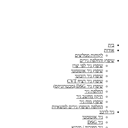
בית
אודות
לקוחות ממליצים
שיפוץ והחלפת גירים
שיפוץ גיר לפי יצרן
שיפוץ גיר אוטומטי
שיפוץ גיר רובוטי
שיפוץ גיר רציף CVT
שיפוץ גיר DSG (מכטרוניקס)
החלפת גיר
תיקון מחשב גיר
שיפוץ מוח גיר
החלפה ושיפוץ גירים למשאיות
גיר לרכב
גיר אוטומטי
גיר DSG
גיר מפירוק / מיבוא