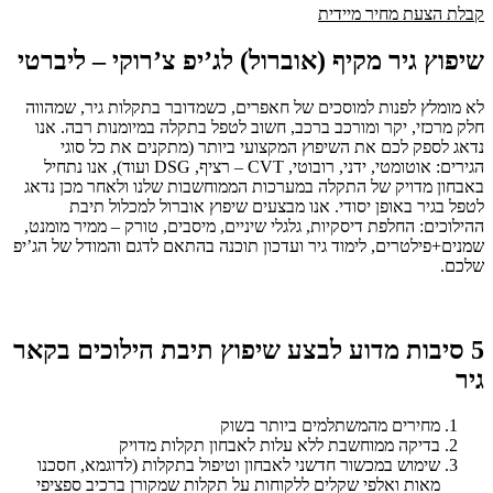
קבלת הצעת מחיר מיידית
שיפוץ גיר מקיף (אוברול) לג’יפ צ’רוקי – ליברטי
לא מומלץ לפנות למוסכים של חאפרים, כשמדובר בתקלות גיר, שמהווה
חלק מרכזי, יקר ומורכב ברכב, חשוב לטפל בתקלה במיומנות רבה. אנו
נדאג לספק לכם את השיפוץ המקצועי ביותר (מתקנים את כל סוגי
הגירים: אוטומטי, ידני, רובוטי, CVT – רציף, DSG ועוד), אנו נתחיל
באבחון מדויק של התקלה במערכות הממוחשבות שלנו ולאחר מכן נדאג
לטפל בגיר באופן יסודי. אנו מבצעים שיפוץ אוברול למכלול תיבת
ההילוכים: החלפת דיסקיות, גלגלי שיניים, מיסבים, טורק – ממיר מומנט,
שמנים+פילטרים, לימוד גיר ועדכון תוכנה בהתאם לדגם והמודל של הג’יפ
שלכם.
5 סיבות מדוע לבצע שיפוץ תיבת הילוכים בקאר
גיר
מחירים מהמשתלמים ביותר בשוק
בדיקה ממוחשבת ללא עלות לאבחון תקלות מדויק
שימוש במכשור חדשני לאבחון וטיפול בתקלות (לדוגמא, חסכנו
מאות ואלפי שקלים ללקוחות על תקלות שמקורן ברכיב ספציפי