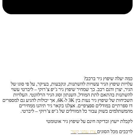
כמה יעלה שיפוץ גיר ברכב?
עלויות שיפוץ הגיר עשויות להשתנות, ונקבעות, בעיקר, על פי סוגו של
הגיר, יצרן ודגם רכב. כך שמחיר שיפוץ גיר ג’יפ צ’רוקי – ליברטי עשוי
להשתנות בהתאם לתת המודל, השנתון וסוג הגיר הרלוונטי. העלויות
השכיחות של שיפוץ גיר נעות בין 3K ל-6K, אך יכולות להגיע גם למספרים
דו ספרתיים במודלים ספציפיים. אצלנו בקאר גיר תיהנו ממחירים
מהמשתלמים בשוק עבור כל המודלים של ג’יפ צ’רוקי – ליברטי.
לקבלת ייעוץ ובדיקה חינם על שיפוץ גיר אוטומטי
לרכבים מכל הסוגים
צרו עמנו קשר