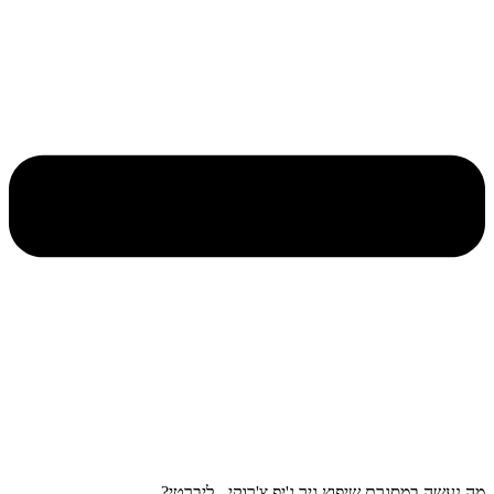
מה נעשה במסגרת שיפוץ גיר ג'יפ צ'רוקי - ליברטי?