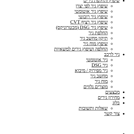
שיפוץ והחלפת גירים
שיפוץ גיר לפי יצרן
שיפוץ גיר אוטומטי
שיפוץ גיר רובוטי
שיפוץ גיר רציף CVT
שיפוץ גיר DSG (מכטרוניקס)
החלפת גיר
תיקון מחשב גיר
שיפוץ מוח גיר
החלפה ושיפוץ גירים למשאיות
גיר לרכב
גיר אוטומטי
גיר DSG
גיר מפירוק / מיבוא
מחשב גיר
מוח גיר
מוצרים נלווים
מבצעים
מחירון גירים
בלוג
שאלות ותשובות
צור קשר