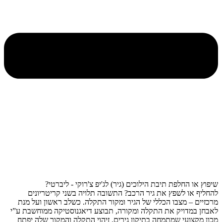
שיפוץ או החלפת תיבת הילוכים (גיר) לג'יפ צ'רוקי - ליברטי?
להחליף או לשפץ את גיר הרכב? התשובה תלויה בשני קריטריונים
מרכזיים – מצבו הכללי של הגיר ומקור התקלה. כשלב ראשון ועל מנת
לאבחן במדויק את התקלה ומקורה, תבוצע דיאגנוסטיקה ממוחשבת ע”י
מכון מקצועי שמתמחה בתיקון גירים. זיהוי התקלה והמקור שלה יפתח