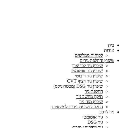
בית
אודות
לקוחות ממליצים
שיפוץ והחלפת גירים
שיפוץ גיר לפי יצרן
שיפוץ גיר אוטומטי
שיפוץ גיר רובוטי
שיפוץ גיר רציף CVT
שיפוץ גיר DSG (מכטרוניקס)
החלפת גיר
תיקון מחשב גיר
שיפוץ מוח גיר
החלפה ושיפוץ גירים למשאיות
גיר לרכב
גיר אוטומטי
גיר DSG
גיר מפירוק / מיבוא