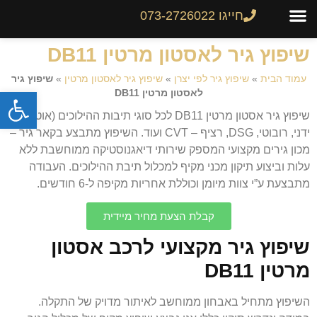
חייגו 073-2726022
צור קשר
גיר לרכב
שיפוץ והחלפת גירים
מחירון גירים
שיפוץ גיר לאסטון מרטין DB11
עמוד הבית
»
שיפוץ גיר לפי יצרן
»
שיפוץ גיר לאסטון מרטין
»
שיפוץ גיר
פתח
לאסטון מרטין DB11
שיפוץ גיר אסטון מרטין DB11 לכל סוגי תיבות ההילוכים (אוטומטי,
ידני, רובוטי, DSG, רציף – CVT ועוד. השיפוץ מתבצע בקאר גיר –
מכון גירים מקצועי המספק שירותי דיאגנוסטיקה ממוחשבת ללא
עלות וביצוע תיקון מכני מקיף למכלול תיבת ההילוכים. העבודה
מתבצעת ע”י צוות מיומן וכוללת אחריות מקיפה ל-6 חודשים.
קבלת הצעת מחיר מיידית
שיפוץ גיר מקצועי לרכב אסטון
מרטין DB11
השיפוץ מתחיל באבחון ממוחשב לאיתור מדויק של התקלה.