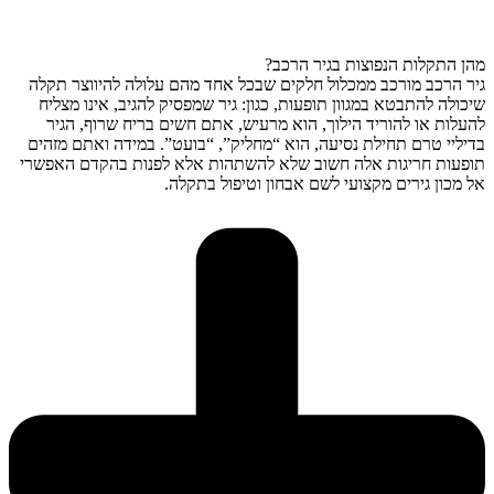
מהן התקלות הנפוצות בגיר הרכב?
גיר הרכב מורכב ממכלול חלקים שבכל אחד מהם עלולה להיווצר תקלה
שיכולה להתבטא במגוון תופעות, כגון: גיר שמפסיק להגיב, אינו מצליח
להעלות או להוריד הילוך, הוא מרעיש, אתם חשים בריח שרוף, הגיר
בדיליי טרם תחילת נסיעה, הוא “מחליק”, “בועט”. במידה ואתם מזהים
תופעות חריגות אלה חשוב שלא להשתהות אלא לפנות בהקדם האפשרי
אל מכון גירים מקצועי לשם אבחון וטיפול בתקלה.