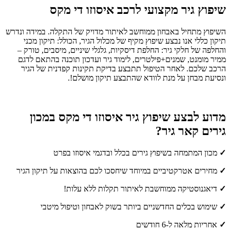
שיפוץ גיר מקצועי לרכב איסוזו די מקס
השיפוץ מתחיל באבחון ממוחשב לאיתור מדויק של התקלה. במידה ונדרש
תיקון כללי אנו נבצע שיפוץ מקיף של מכלול הגיר, הכולל: תיקון מכני
והחלפה של חלקי גיר: החלפת דיסקיות, גלגלי שיניים, מיסבים, טורק –
ממיר מומנט, שמנים+פילטרים, לימוד גיר ועדכון תוכנה בהתאם לדגם
הרכב שלכם. לאחר הטיפול תתבצע בדיקת תקינות קפדנית של הגיר
ונסיעת מבחן על מנת לוודא שהתבצע תיקון מושלם!.
מדוע לבצע שיפוץ גיר איסוזו די מקס במכון
גירים קאר גיר?
✓
מכון המתמחה בשיפוץ גירים בכלל ובדגמי איסוזו בפרט
✓
מחירים אטרקטיביים במיוחד שיחסכו לכם בהוצאות על תיקון הגיר
✓
דיאגנוסטיקה ממוחשבת לאיתור תקלות ללא עלות!
✓
שימוש בכלים החדשניים ביותר בשוק לאבחון וטיפול מיטבי
✓
אחריות מלאה ל-6 חודשים