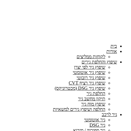
בית
אודות
לקוחות ממליצים
שיפוץ והחלפת גירים
שיפוץ גיר לפי יצרן
שיפוץ גיר אוטומטי
שיפוץ גיר רובוטי
שיפוץ גיר רציף CVT
שיפוץ גיר DSG (מכטרוניקס)
החלפת גיר
תיקון מחשב גיר
שיפוץ מוח גיר
החלפה ושיפוץ גירים למשאיות
גיר לרכב
גיר אוטומטי
גיר DSG
גיר מפירוק / מיבוא