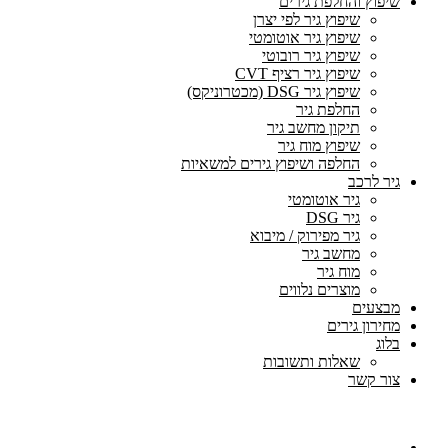
שיפוץ והחלפת גירים
שיפוץ גיר לפי יצרן
שיפוץ גיר אוטומטי
שיפוץ גיר רובוטי
שיפוץ גיר רציף CVT
שיפוץ גיר DSG (מכטרוניקס)
החלפת גיר
תיקון מחשב גיר
שיפוץ מוח גיר
החלפה ושיפוץ גירים למשאיות
גיר לרכב
גיר אוטומטי
גיר DSG
גיר מפירוק / מיבוא
מחשב גיר
מוח גיר
מוצרים נלווים
מבצעים
מחירון גירים
בלוג
שאלות ותשובות
צור קשר