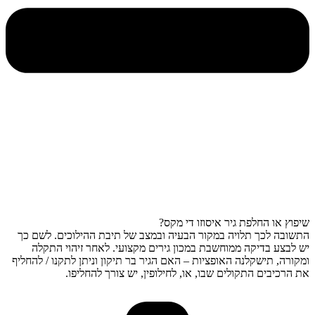
שיפוץ או החלפת גיר איסוזו די מקס?
התשובה לכך תלויה במקור הבעיה ובמצב של תיבת ההילוכים. לשם כך
יש לבצע בדיקה ממוחשבת במכון גירים מקצועי. לאחר זיהוי התקלה
ומקורה, תישקלנה האופציות – האם הגיר בר תיקון וניתן לתקנו / להחליף
את הרכיבים התקולים שבו, או, לחילופין, יש צורך להחליפו.