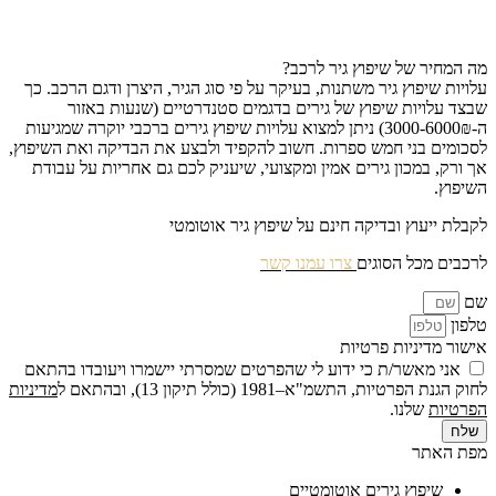
מה המחיר של שיפוץ גיר לרכב?
עלויות שיפוץ גיר משתנות, בעיקר על פי סוג הגיר, היצרן ודגם הרכב. כך
שבצד עלויות שיפוץ של גירים בדגמים סטנדרטיים (שנעות באזור
ה-3000-6000₪) ניתן למצוא עלויות שיפוץ גירים ברכבי יוקרה שמגיעות
לסכומים בני חמש ספרות. חשוב להקפיד ולבצע את הבדיקה ואת השיפוץ,
אך ורק, במכון גירים אמין ומקצועי, שיעניק לכם גם אחריות על עבודת
השיפוץ.
לקבלת ייעוץ ובדיקה חינם על שיפוץ גיר אוטומטי
לרכבים מכל הסוגים
צרו עמנו קשר
שם
טלפון
אישור מדיניות פרטיות
אני מאשר/ת כי ידוע לי שהפרטים שמסרתי יישמרו ויעובדו בהתאם
לחוק הגנת הפרטיות, התשמ"א–1981 (כולל תיקון 13), ובהתאם ל
מדיניות
הפרטיות
שלנו.
שלח
מפת האתר
שיפוץ גירים אוטומטיים