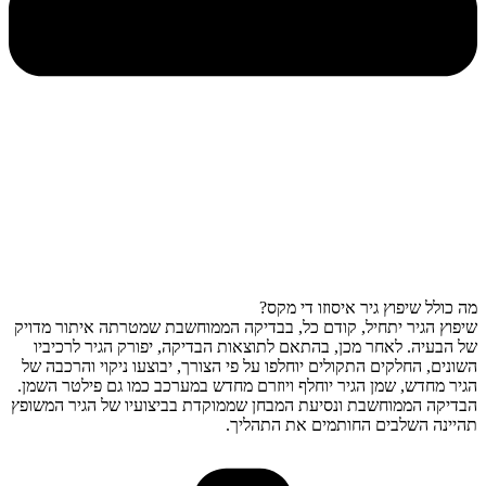
מה כולל שיפוץ גיר איסוזו די מקס?
שיפוץ הגיר יתחיל, קודם כל, בבדיקה הממוחשבת שמטרתה איתור מדויק
של הבעיה. לאחר מכן, בהתאם לתוצאות הבדיקה, יפורק הגיר לרכיביו
השונים, החלקים התקולים יוחלפו על פי הצורך, יבוצעו ניקוי והרכבה של
הגיר מחדש, שמן הגיר יוחלף ויוזרם מחדש במערכב כמו גם פילטר השמן.
הבדיקה הממוחשבת ונסיעת המבחן שממוקדת בביצועיו של הגיר המשופץ
תהיינה השלבים החותמים את התהליך.