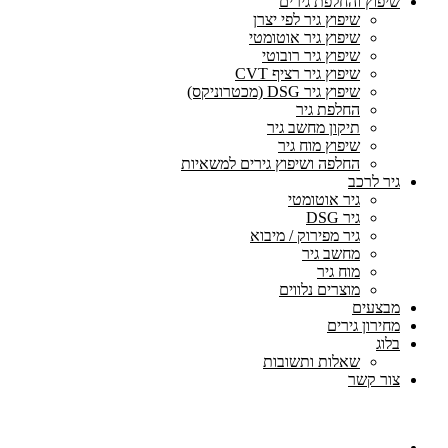
שיפוץ והחלפת גירים
שיפוץ גיר לפי יצרן
שיפוץ גיר אוטומטי
שיפוץ גיר רובוטי
שיפוץ גיר רציף CVT
שיפוץ גיר DSG (מכטרוניקס)
החלפת גיר
תיקון מחשב גיר
שיפוץ מוח גיר
החלפה ושיפוץ גירים למשאיות
גיר לרכב
גיר אוטומטי
גיר DSG
גיר מפירוק / מיבוא
מחשב גיר
מוח גיר
מוצרים נלווים
מבצעים
מחירון גירים
בלוג
שאלות ותשובות
צור קשר