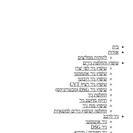
בית
אודות
לקוחות ממליצים
שיפוץ והחלפת גירים
שיפוץ גיר לפי יצרן
שיפוץ גיר אוטומטי
שיפוץ גיר רובוטי
שיפוץ גיר רציף CVT
שיפוץ גיר DSG (מכטרוניקס)
החלפת גיר
תיקון מחשב גיר
שיפוץ מוח גיר
החלפה ושיפוץ גירים למשאיות
גיר לרכב
גיר אוטומטי
גיר DSG
גיר מפירוק / מיבוא