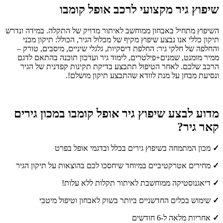
שיפוץ גיר מקצועי לרכב אופל קומבו
השיפוץ מתחיל באבחון ממוחשב לאיתור מדויק של התקלה. במידה ונדרש
תיקון כללי אנו נבצע שיפוץ מקיף של מכלול הגיר, הכולל: תיקון מכני
והחלפה של חלקי גיר: החלפת דיסקיות, גלגלי שיניים, מיסבים, טורק –
ממיר מומנט, שמנים+פילטרים, לימוד גיר ועדכון תוכנה בהתאם לדגם
הרכב שלכם. לאחר הטיפול תתבצע בדיקת תקינות קפדנית של הגיר
ונסיעת מבחן על מנת לוודא שהתבצע תיקון מושלם!.
מדוע לבצע שיפוץ גיר אופל קומבו במכון גירים
קאר גיר?
✓
מכון המתמחה בשיפוץ גירים בכלל ובדגמי אופל בפרט
✓
מחירים אטרקטיביים במיוחד שיחסכו לכם בהוצאות על תיקון הגיר
✓
דיאגנוסטיקה ממוחשבת לאיתור תקלות ללא עלות!
✓
שימוש בכלים החדשניים ביותר בשוק לאבחון וטיפול מיטבי
✓
אחריות מלאה ל-6 חודשים