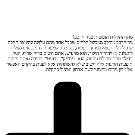
מהן התקלות הנפוצות בגיר הרכב?
גיר הרכב מורכב ממכלול חלקים שבכל אחד מהם עלולה להיווצר תקלה
שיכולה להתבטא במגוון תופעות, כגון: גיר שמפסיק להגיב, אינו מצליח
להעלות או להוריד הילוך, הוא מרעיש, אתם חשים בריח שרוף, הגיר
בדיליי טרם תחילת נסיעה, הוא “מחליק”, “בועט”. במידה ואתם מזהים
תופעות חריגות אלה חשוב שלא להשתהות אלא לפנות בהקדם האפשרי
אל מכון גירים מקצועי לשם אבחון וטיפול בתקלה.