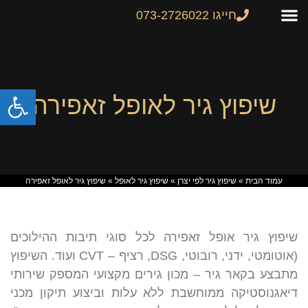
חייגו 073-2726022
צור קשר
גיר לרכב
שיפוץ והחלפת גירים
מחירון גירים
פתח
שיפוץ גיר לאופל זאפירה
עמוד הבית
»
שיפוץ גיר לפי יצרן
»
שיפוץ גיר לאופל
»
שיפוץ גיר לאופל זאפירה
שיפוץ גיר אופל זאפירה לכל סוגי תיבות ההילוכים
(אוטומטי, ידני, רובוטי, DSG, רציף – CVT ועוד. השיפוץ
מתבצע בקאר גיר – מכון גירים מקצועי המספק שירותי
דיאגנוסטיקה ממוחשבת ללא עלות וביצוע תיקון מכני