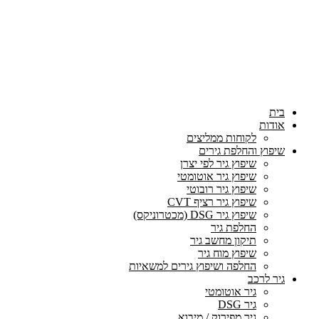
בית
אודות
לקוחות ממליצים
שיפוץ והחלפת גירים
שיפוץ גיר לפי יצרן
שיפוץ גיר אוטומטי
שיפוץ גיר רובוטי
שיפוץ גיר רציף CVT
שיפוץ גיר DSG (מכטרוניקס)
החלפת גיר
תיקון מחשב גיר
שיפוץ מוח גיר
החלפה ושיפוץ גירים למשאיות
גיר לרכב
גיר אוטומטי
גיר DSG
גיר מפירוק / מיבוא