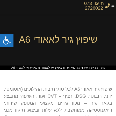
חייגו 073-
2726022
פתח
שיפוץ גיר לאאודי A6
עמוד הבית
»
שיפוץ גיר לפי יצרן
»
שיפוץ גיר לאאודי
»
שיפוץ גיר לאאודי A6
שיפוץ גיר אאודי A6 לכל סוגי תיבות ההילוכים (אוטומטי,
ידני, רובוטי, DSG, רציף – CVT ועוד. השיפוץ מתבצע
בקאר גיר – מכון גירים מקצועי המספק שירותי
דיאגנוסטיקה ממוחשבת ללא עלות וביצוע תיקון מכני