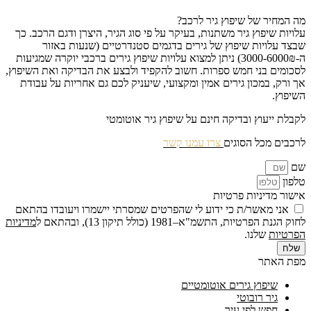
מה המחיר של שיפוץ גיר לרכב?
עלויות שיפוץ גיר משתנות, בעיקר על פי סוג הגיר, היצרן ודגם הרכב. כך
שבצד עלויות שיפוץ של גירים בדגמים סטנדרטיים (שנעות באזור
ה-3000-6000₪) ניתן למצוא עלויות שיפוץ גירים ברכבי יוקרה שמגיעות
לסכומים בני חמש ספרות. חשוב להקפיד ולבצע את הבדיקה ואת השיפוץ,
אך ורק, במכון גירים אמין ומקצועי, שיעניק לכם גם אחריות על עבודת
השיפוץ.
לקבלת ייעוץ ובדיקה חינם על שיפוץ גיר אוטומטי
לרכבים מכל הסוגים
צרו עמנו קשר
שם
טלפון
אישור מדיניות פרטיות
אני מאשר/ת כי ידוע לי שהפרטים שמסרתי יישמרו ויעובדו בהתאם
לחוק הגנת הפרטיות, התשמ"א–1981 (כולל תיקון 13), ובהתאם ל
מדיניות
הפרטיות
שלנו.
שלח
מפת האתר
שיפוץ גירים אוטומטיים
גיר רובוטי
חפש לפי עיר