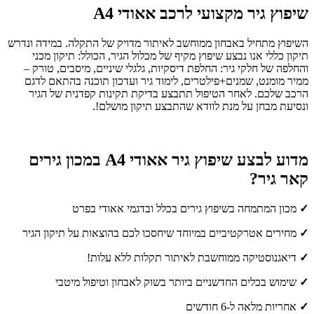
שיפוץ גיר מקצועי לרכב אאודי A4
השיפוץ מתחיל באבחון ממוחשב לאיתור מדויק של התקלה. במידה ונדרש
תיקון כללי אנו נבצע שיפוץ מקיף של מכלול הגיר, הכולל: תיקון מכני
והחלפה של חלקי גיר: החלפת דיסקיות, גלגלי שיניים, מיסבים, טורק –
ממיר מומנט, שמנים+פילטרים, לימוד גיר ועדכון תוכנה בהתאם לדגם
הרכב שלכם. לאחר הטיפול תתבצע בדיקת תקינות קפדנית של הגיר
ונסיעת מבחן על מנת לוודא שהתבצע תיקון מושלם!.
מדוע לבצע שיפוץ גיר אאודי A4 במכון גירים
קאר גיר?
✓
מכון המתמחה בשיפוץ גירים בכלל ובדגמי אאודי בפרט
✓
מחירים אטרקטיביים במיוחד שיחסכו לכם בהוצאות על תיקון הגיר
✓
דיאגנוסטיקה ממוחשבת לאיתור תקלות ללא עלות!
✓
שימוש בכלים החדשניים ביותר בשוק לאבחון וטיפול מיטבי
✓
אחריות מלאה ל-6 חודשים