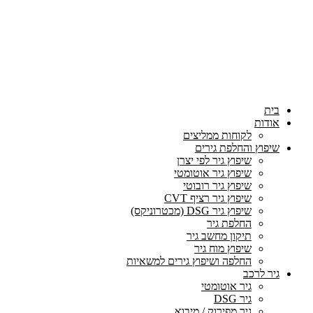
בית
אודות
לקוחות ממליצים
שיפוץ והחלפת גירים
שיפוץ גיר לפי יצרן
שיפוץ גיר אוטומטי
שיפוץ גיר רובוטי
שיפוץ גיר רציף CVT
שיפוץ גיר DSG (מכטרוניקס)
החלפת גיר
תיקון מחשב גיר
שיפוץ מוח גיר
החלפה ושיפוץ גירים למשאיות
גיר לרכב
גיר אוטומטי
גיר DSG
גיר מפירוק / מיבוא