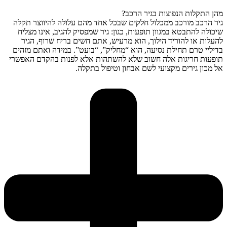
מהן התקלות הנפוצות בגיר הרכב?
גיר הרכב מורכב ממכלול חלקים שבכל אחד מהם עלולה להיווצר תקלה
שיכולה להתבטא במגוון תופעות, כגון: גיר שמפסיק להגיב, אינו מצליח
להעלות או להוריד הילוך, הוא מרעיש, אתם חשים בריח שרוף, הגיר
בדיליי טרם תחילת נסיעה, הוא “מחליק”, “בועט”. במידה ואתם מזהים
תופעות חריגות אלה חשוב שלא להשתהות אלא לפנות בהקדם האפשרי
אל מכון גירים מקצועי לשם אבחון וטיפול בתקלה.