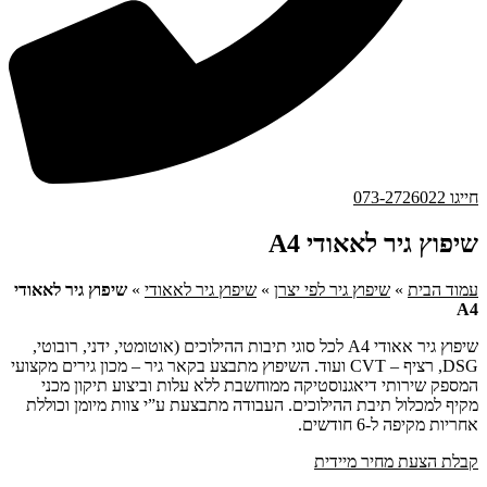
חייגו 073-2726022
שיפוץ גיר לאאודי A4
עמוד הבית
»
שיפוץ גיר לפי יצרן
»
שיפוץ גיר לאאודי
»
שיפוץ גיר לאאודי
A4
שיפוץ גיר אאודי A4 לכל סוגי תיבות ההילוכים (אוטומטי, ידני, רובוטי,
DSG, רציף – CVT ועוד. השיפוץ מתבצע בקאר גיר – מכון גירים מקצועי
המספק שירותי דיאגנוסטיקה ממוחשבת ללא עלות וביצוע תיקון מכני
מקיף למכלול תיבת ההילוכים. העבודה מתבצעת ע”י צוות מיומן וכוללת
אחריות מקיפה ל-6 חודשים.
קבלת הצעת מחיר מיידית