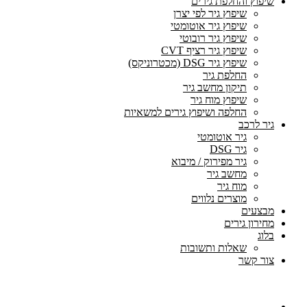
שיפוץ והחלפת גירים
שיפוץ גיר לפי יצרן
שיפוץ גיר אוטומטי
שיפוץ גיר רובוטי
שיפוץ גיר רציף CVT
שיפוץ גיר DSG (מכטרוניקס)
החלפת גיר
תיקון מחשב גיר
שיפוץ מוח גיר
החלפה ושיפוץ גירים למשאיות
גיר לרכב
גיר אוטומטי
גיר DSG
גיר מפירוק / מיבוא
מחשב גיר
מוח גיר
מוצרים נלווים
מבצעים
מחירון גירים
בלוג
שאלות ותשובות
צור קשר