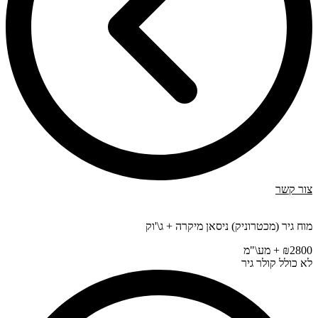
צור קשר
מוח גיר (מכטרוניק) ניסאן מיקרה + ג\'וק
₪2800 + מע\"מ
לא כולל קולר גיר