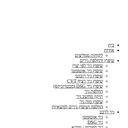
בית
אודות
לקוחות ממליצים
שיפוץ והחלפת גירים
שיפוץ גיר לפי יצרן
שיפוץ גיר אוטומטי
שיפוץ גיר רובוטי
שיפוץ גיר רציף CVT
שיפוץ גיר DSG (מכטרוניקס)
החלפת גיר
תיקון מחשב גיר
שיפוץ מוח גיר
החלפה ושיפוץ גירים למשאיות
גיר לרכב
גיר אוטומטי
גיר DSG
גיר מפירוק / מיבוא