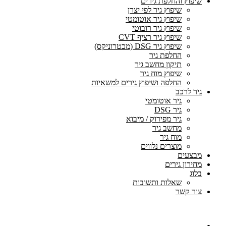
שיפוץ והחלפת גירים
שיפוץ גיר לפי יצרן
שיפוץ גיר אוטומטי
שיפוץ גיר רובוטי
שיפוץ גיר רציף CVT
שיפוץ גיר DSG (מכטרוניקס)
החלפת גיר
תיקון מחשב גיר
שיפוץ מוח גיר
החלפה ושיפוץ גירים למשאיות
גיר לרכב
גיר אוטומטי
גיר DSG
גיר מפירוק / מיבוא
מחשב גיר
מוח גיר
מוצרים נלווים
מבצעים
מחירון גירים
בלוג
שאלות ותשובות
צור קשר