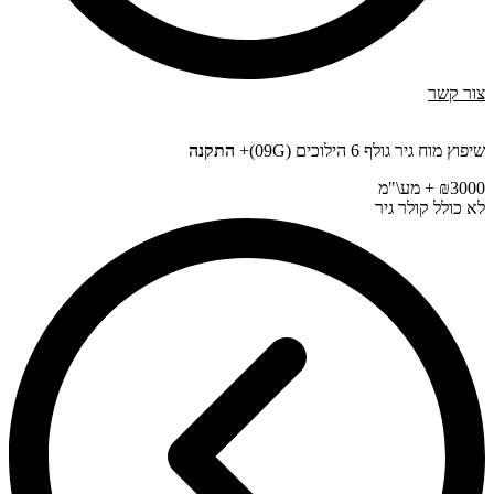
צור קשר
שיפוץ מוח גיר גולף 6 הילוכים (09G)+
התקנה
₪3000 + מע\"מ
לא כולל קולר גיר