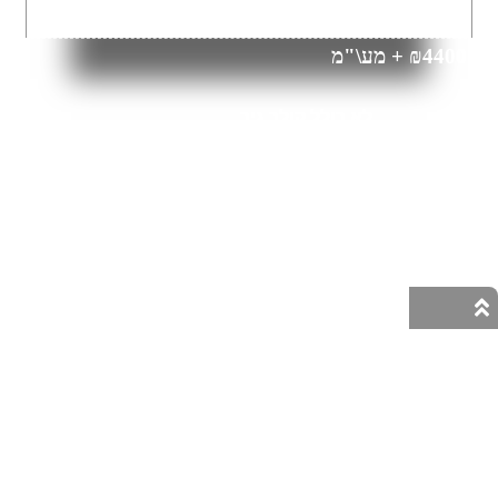
₪4400 + מע\"מ
לא כולל קולר גיר
צור קשר