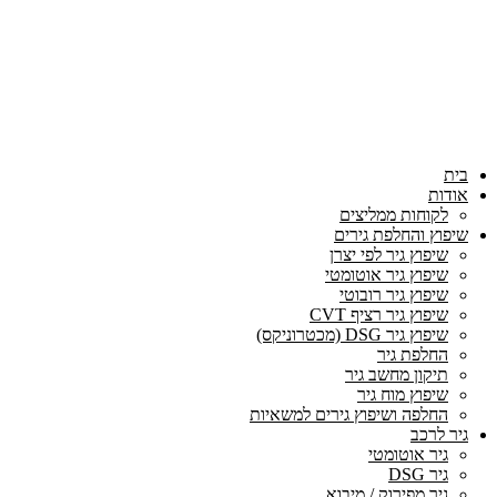
בית
אודות
לקוחות ממליצים
שיפוץ והחלפת גירים
שיפוץ גיר לפי יצרן
שיפוץ גיר אוטומטי
שיפוץ גיר רובוטי
שיפוץ גיר רציף CVT
שיפוץ גיר DSG (מכטרוניקס)
החלפת גיר
תיקון מחשב גיר
שיפוץ מוח גיר
החלפה ושיפוץ גירים למשאיות
גיר לרכב
גיר אוטומטי
גיר DSG
גיר מפירוק / מיבוא