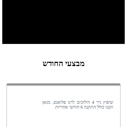
מוסך אדמונד הוא מוסך שכולו מקצועיות ויושרה. הגעתי למוסך
בהמלצה של מוסך אחר עם בעיות גיר ושם מיד עלו על הבעיה וטיפלו
בה, זאת בניגוד למקומות אחרים בהם נאמר לי כי יש צורך בהחלפת
גיר. מאז אני לקוח קבוע. שירות מצוין ורמת מקצועיות שאין שני לה
ותודה ליורם שמנהל את המוסך בצורה הטובה ביותר.
מבצעי החודש
שיפוץ גיר 4 הילוכים לרנו פלואנס, מגאן
וקנגו כולל התקנה 6 חודשי אחריות