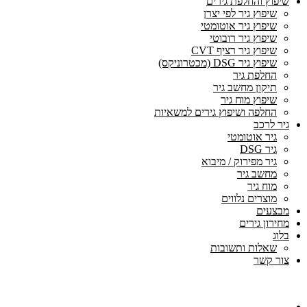
שיפוץ והחלפת גירים
שיפוץ גיר לפי יצרן
שיפוץ גיר אוטומטי
שיפוץ גיר רובוטי
שיפוץ גיר רציף CVT
שיפוץ גיר DSG (מכטרוניקס)
החלפת גיר
תיקון מחשב גיר
שיפוץ מוח גיר
החלפה ושיפוץ גירים למשאיות
גיר לרכב
גיר אוטומטי
גיר DSG
גיר מפירוק / מיבוא
מחשב גיר
מוח גיר
מוצרים נלווים
מבצעים
מחירון גירים
בלוג
שאלות ותשובות
צור קשר