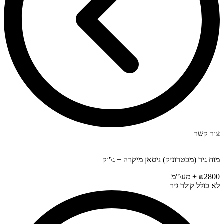
צור קשר
מוח גיר (מכטרוניק) ניסאן מיקרה + ג\'וק
₪2800 + מע\"מ
לא כולל קולר גיר