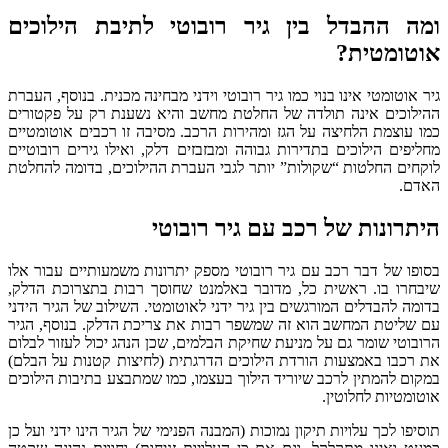
ומה ההבדל בין גיר רובוטי לתיבת הילוכים
אוטומטית?
גיר אוטומטי אינו בנוי כמו גיר רובוטי וידני מבחינה מכנית. בנוסף, העברת
ההילוכים אינה תולדה של החלטת מחשב והיא נשענת רק על פקטורים
כמו עוצמת הלחיצה על הגז ומהירות הרכב. מסיבה זו רכבים אוטומטיים
מחליפים הילוכים בתדירות גבוהה ומבזבזים דלק, ואילו גירים רובוטיים
לוקחים החלטות “שקולות” יותר לגבי העברת ההילוכים, בדומה להחלטת
האדם.
היתרונות של רכב עם גיר רובוטי
בסופו של דבר רכב עם גיר רובוטי מספק יתרונות משמעותיים עבור אלו
שיבחרו בו. ראשית כל, מדובר באלמנט שחוסך רבות בתצרוכת הדלק,
בדומה להבדלים המורגשים בין גיר ידני לאוטומטי. השילוב של הגיר הידני
עם שליטת המחשב הוא זה שמשפר רבות את צריכת הדלק. בנוסף, הגיר
הרובוטי שומר גם על מניעת שחיקת הבלמים, שכן הנהג יכול לעזור לבלום
את רכבו באמצעות הורדת הילוכים הדרגתית (לחיצות קטנות על הבלם)
במקום להמתין לרכב שיוריד הילוך בעצמו, כמו שמתבצע בתיבות הילוכים
אוטומטיות לחלוטין.
תוסיפו לכך עלויות תיקון נמוכות (המבנה הפנימי של הגיר הינו ידני ועל כן