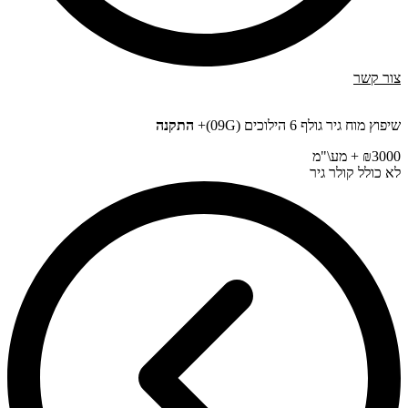
צור קשר
שיפוץ מוח גיר גולף 6 הילוכים (09G)+
התקנה
₪3000 + מע\"מ
לא כולל קולר גיר