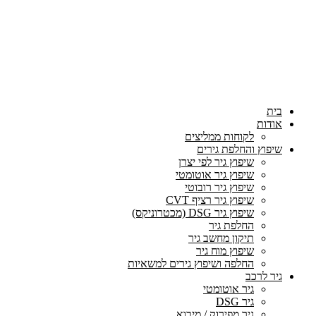
בית
אודות
לקוחות ממליצים
שיפוץ והחלפת גירים
שיפוץ גיר לפי יצרן
שיפוץ גיר אוטומטי
שיפוץ גיר רובוטי
שיפוץ גיר רציף CVT
שיפוץ גיר DSG (מכטרוניקס)
החלפת גיר
תיקון מחשב גיר
שיפוץ מוח גיר
החלפה ושיפוץ גירים למשאיות
גיר לרכב
גיר אוטומטי
גיר DSG
גיר מפירוק / מיבוא