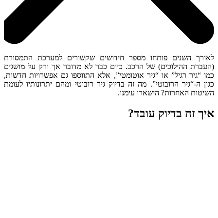
לאורך השנים פותחו מספר חידושים שקשורים למערכת התמסורת
(העברת ההילוכים) של הרכב. כיום כבר לא מדובר אך ורק על מושגים
כמו “גיר רגיל” או “גיר אוטומטי”, אלא התווספו גם אפשרויות חדשות,
כגון ה-“גיר הרובוטי”. מה זה בדיוק גיר רובוטי ומהם יתרונותיו לעומת
השיטות האחרות? הישארו עימנו.
איך זה בדיוק עובד?