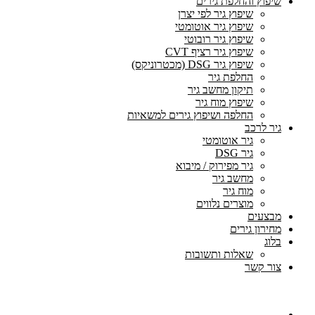
שיפוץ והחלפת גירים
שיפוץ גיר לפי יצרן
שיפוץ גיר אוטומטי
שיפוץ גיר רובוטי
שיפוץ גיר רציף CVT
שיפוץ גיר DSG (מכטרוניקס)
החלפת גיר
תיקון מחשב גיר
שיפוץ מוח גיר
החלפה ושיפוץ גירים למשאיות
גיר לרכב
גיר אוטומטי
גיר DSG
גיר מפירוק / מיבוא
מחשב גיר
מוח גיר
מוצרים נלווים
מבצעים
מחירון גירים
בלוג
שאלות ותשובות
צור קשר