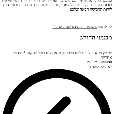
כמעט ואינו מתקלקל, וגם אם כן העלויות זניחות) וחווית נהיגה שקטה
בזכות העברת הילוכים יעילה יותר, ותבינו מדוע רכב עם גיר רובוטי צריך
להיות הרכישה הבאה שלכם.
קראו גם:
שמן גיר – המידע שחוב להכיר
מבצעי החודש
שיפוץ גיר 4 הילוכים לרנו פלואנס, מגאן וקנגו כולל התקנה 6 חודשי
אחריות
₪4400 + מע\"מ
לא כולל קולר גיר