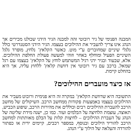
המבנה הפנימי של גיר רובוטי זהה למבנה הגיר הידני שכולנו מכירים אך
הנהג אינו צריך להעביר את ההילוכים בעצמו. הגיר הידני הסטנדרטי כולל
גלגלי שיניים שמחוברים ע”י מוט. כאשר הקלאץ’ נלחץ, מופרד גלגל
השיניים הפעיל ומוחלף באחר וזוהי למעשה פעולת החלפת ההילוכים.
אלא, שבעוד ובגיר ידני רגיל המשתמש לוחץ על הקלאץ’ בעצמו עם רגל
שמאל, ברכב עם גיר רובוטי אין דוושת קלאץ’ ללחוץ עליה, אך היא
בהחלט קיימת.
אז כיצד מועברים ההילוכים?
התשובה היא שדוושת הקלאץ’ במקרה זה היא פנימית ורובוט מעביר את
ההילוכים בעצמו באמצעות פקודות ממחשב הרכב. השיקולים של מחשב
הרכב להעברת ההילוכים רבים וכוללים את מהירות הרכב, שיפוע הכביש,
תאוצה, עוצמת הלחיצה על הבלמים ועוד. כמו כן, ישנה מידת שליטה של
הנהג על העברת ההילוכים – לחיצות קלות על הבלם מאותתות למחשב
הרכב להוריד הילוכים ובנוסף, במספר רכבים, קיימים ידית או כפתור
להורדה והעלאה של הילוך ע”י הנהג.