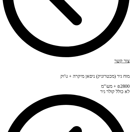
צור קשר
מוח גיר (מכטרוניק) ניסאן מיקרה + ג\'וק
₪2800 + מע\"מ
לא כולל קולר גיר