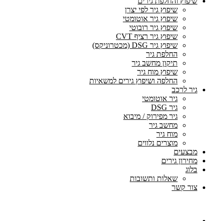
שיפוץ והחלפת גירים
שיפוץ גיר לפי יצרן
שיפוץ גיר אוטומטי
שיפוץ גיר רובוטי
שיפוץ גיר רציף CVT
שיפוץ גיר DSG (מכטרוניקס)
החלפת גיר
תיקון מחשב גיר
שיפוץ מוח גיר
החלפה ושיפוץ גירים למשאיות
גיר לרכב
גיר אוטומטי
גיר DSG
גיר מפירוק / מיבוא
מחשב גיר
מוח גיר
מוצרים נלווים
מבצעים
מחירון גירים
בלוג
שאלות ותשובות
צור קשר