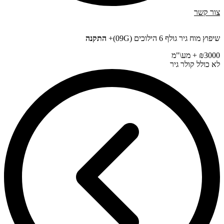
צור קשר
שיפוץ מוח גיר גולף 6 הילוכים (09G)+
התקנה
₪3000 + מע\"מ
לא כולל קולר גיר