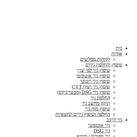
בית
אודות
לקוחות ממליצים
שיפוץ והחלפת גירים
שיפוץ גיר לפי יצרן
שיפוץ גיר אוטומטי
שיפוץ גיר רובוטי
שיפוץ גיר רציף CVT
שיפוץ גיר DSG (מכטרוניקס)
החלפת גיר
תיקון מחשב גיר
שיפוץ מוח גיר
החלפה ושיפוץ גירים למשאיות
גיר לרכב
גיר אוטומטי
גיר DSG
גיר מפירוק / מיבוא