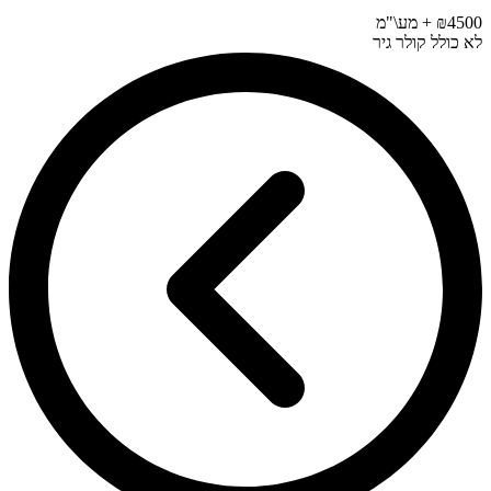
₪4500 + מע\"מ
לא כולל קולר גיר