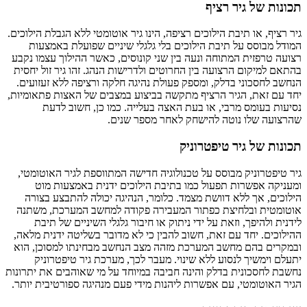
תכונות של גיר רציף
גיר רציף, או תיבת הילוכים רציפה, הינו גיר אוטומטי ללא הגבלת הילוכים.
המודל מבוסס על תיבת הילוכים בלי גלגלי שיניים שפועלת באמצעות
רצועה טרפזית המתוחה ונעה בין שני קונוסים, כאשר ההילוך עצמו נקבע
בהתאם למיקום הרצועה בין החרוטים ולדרישות הנהג. זהו גיר זול יחסית
הנחשב לחסכוני בדלק, ומספק פעולת נהיגה חלקה ורציפה ללא זעזועים.
יחד עם זאת, הגיר הרציף מתקשה בביצוע במצבים של האצות פתאומיות,
נסיעות בעומס מרבי, או בעת האצה בעלייה. כמו כן, חשוב לדעת
שהרצועה שלו נוטה להישחק לאחר מספר שנים.
תכונות של גיר טיפטרוניק
גיר טיפטרוניק מבוסס על טכנולוגיה חדישה המתווספת לגיר האוטומטי,
ומעניקה אפשרות תפעול כמו בתיבת הילוכים ידנית באמצעות מוט
הילוכים, אך ללא דוושת מצמד. כלומר, הנהיגה יכולה להתבצע בצורה
אוטומטית ובלחיצת כפתור המעבירה פקודה למחשב המערכת, משתנה
לידנית ולהיפך, וזאת על ידי ניתוק או חיבור גלגלי השיניים של תיבת
ההילוכים. יחד עם זאת, חשוב להבין כי לא מדובר בשליטה ידנית מלאה,
ובמקרים בהם מחשב המערכת מזהה מצב הנחשב מבחינתו למסוכן, הוא
יתעלם וימשיך לנסוע ללא שינוי. מעבר לכך, מערכת גיר טיפטרוניק
נחשבת לחסכונית בדלק והינה חביבה במיוחד על מי שאוהבים את יתרונות
הגיר האוטומטי, עם אפשרות ליהנות מידי פעם מנהיגה ספורטיבית יותר.