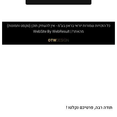
כל הזכויות שמורות יוראי בראון בע"מ - אין להעתיק תוכן (טקסט ותמונות)
מהאתר! | WebSite By WebResult
OTW
DESIGN
תודה רבה, פרטיכם נקלטו !