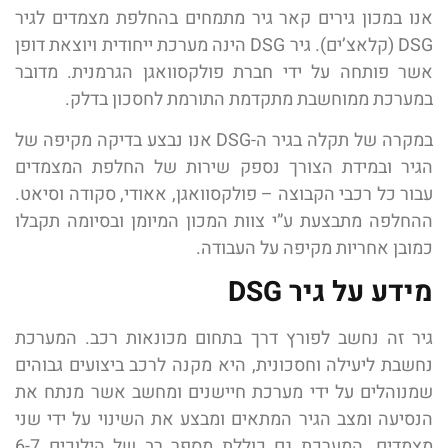
אנו במכון גירים קאר גיר מתמחים בהחלפת מצמדים לגיר
DSG (קלאצ’ים).
גיר
DSG
הינה מערכת ייחודית ויוצאת דופן
אשר פותחה על ידי חברת פולקסוואגן הגרמנית
. מדובר
במערכת ממוחשבת מתקדמת התורמת לחסכון בדלק.
במקרה של תקלה בגיר ה-DSG אנו נבצע בדיקה מקיפה של
הגיר ובמידת הצורך נספק שירות של החלפת המצמדים
עבור כל רכבי הקבוצה – פולקסוואגן, אאודי, סקודה וסיאט.
ההחלפה מתבצעת ע”י צוות המכון המיומן ובסיומה תקבלו
כמובן אחריות מקיפה על העבודה.
מידע על גיר DSG
גיר זה נחשב לפורץ דרך בתחום מכונאות רכב
.
המערכת
נחשבת ליעילה וחסכונית
, היא
מקנה לרכב ביצועים גבוהים
שמנוהלים על ידי מערכת חיישנים ומחשב אשר מנתח את
הנסיעה ומצב הגיר המתאים ומבצע את השינוי על ידי שני
מצמדים
. המערכת גם כוללת מספר רב של הילוכים 6-7