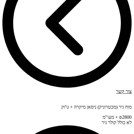
צור קשר
מוח גיר (מכטרוניק) ניסאן מיקרה + ג\'וק
₪2800 + מע\"מ
לא כולל קולר גיר