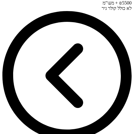
₪5500 + מע\"מ
לא כולל קולר גיר