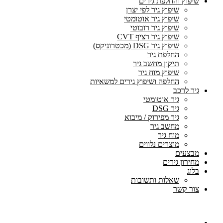
שיפוץ והחלפת גירים
שיפוץ גיר לפי יצרן
שיפוץ גיר אוטומטי
שיפוץ גיר רובוטי
שיפוץ גיר רציף CVT
שיפוץ גיר DSG (מכטרוניקס)
החלפת גיר
תיקון מחשב גיר
שיפוץ מוח גיר
החלפה ושיפוץ גירים למשאיות
גיר לרכב
גיר אוטומטי
גיר DSG
גיר מפירוק / מיבוא
מחשב גיר
מוח גיר
מוצרים נלווים
מבצעים
מחירון גירים
בלוג
שאלות ותשובות
צור קשר