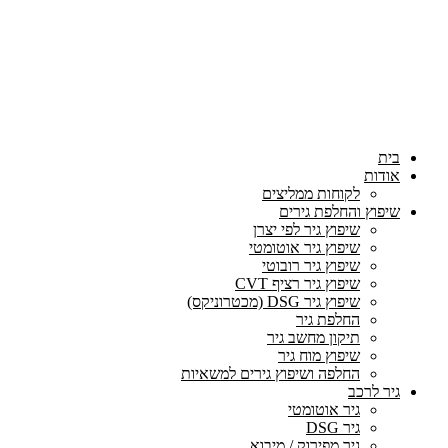
בית
אודות
לקוחות ממליצים
שיפוץ והחלפת גירים
שיפוץ גיר לפי יצרן
שיפוץ גיר אוטומטי
שיפוץ גיר רובוטי
שיפוץ גיר רציף CVT
שיפוץ גיר DSG (מכטרוניקס)
החלפת גיר
תיקון מחשב גיר
שיפוץ מוח גיר
החלפה ושיפוץ גירים למשאיות
גיר לרכב
גיר אוטומטי
גיר DSG
גיר מפירוק / מיבוא