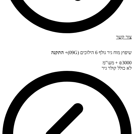
צור קשר
שיפוץ מוח גיר גולף 6 הילוכים (09G)+
התקנה
₪3000 + מע\"מ
לא כולל קולר גיר