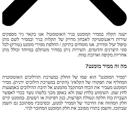
ישנה תקלה בממיר המומנט בגיר האוטומטי? אנו בקאר גיר מספקים
שירות דיאגנוסטיקה לאבחון מדויק של תקלות בגיר ובממיר לשם מתן
טיפול יעיל ומדויק. אנו מומחים בתיקון / החלפת ממירי מומנט (טורק) לכל
סוגי היצרנים והדגמים. השירות ניתן במחיר משתלם במיוחד וכולל מתן
אחריות מקיפה וארוכת טווח.
מה זה ממיר מומנט?
“ממיר המומנט” הוא שמו של החלק במערכת ההילוכים האוטומטית
המחליף את תפקודו של הקלאץ’ (הקיים במערכת הילוכים ידנית). ממיר
המומנט מעביר את הכוח המתקבל מהמנוע אל תיבת ההילוכים באמצעות
לחץ שמן. השימוש בלחץ שמן ולא באופן מכני כלשהו נועד בכדי לאפשר
העברת כוח חלקה ונטולת הפרעות, כגון דפיקות או רעשים. במומנט קיים
חלק המהווה את החיבור של הממיר למנוע, ובסיבוביו מסתובב גם השמן
שבתוכו, והשמן בתורו מסובב את חלק המומנט המחובר לגיר.