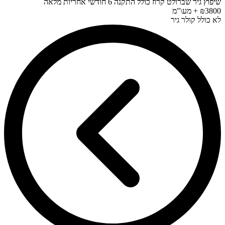
שיפוץ גיר שברולט קרוז כולל התקנה 6 חודשי אחריות מלאה
₪3800 + מע\"מ
לא כולל קולר גיר