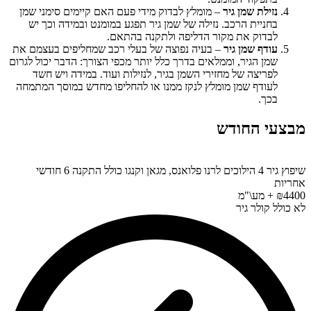
נזילת שמן גיר
– מומלץ לבדוק מידי פעם האם קיימים סימני שמן
בחניית הרכב. נזילה של שמן גיר תפגע במומנט ובמידה וכך יש
לבדוק את מקור הדליפה ולתקנה בהתאם.
עודף שמן גיר
– בעיה נפוצה של בעלי רכב שמחליפים בעצמם את
שמן הגיר, וממלאים בדרך כלל יותר מכפי הצורך: הדבר יכול לגרום
לפריצה של מחזירי השמן בגיר, לנזילות ועוד. במידה ויש חשד
לעודף שמן מומלץ לנקז ממנו או להחליפו מחדש במוסך המתמחה
בכך.
מבצעי החודש
שיפוץ גיר 4 הילוכים לרנו פלואנס, מגאן וקנגו כולל התקנה 6 חודשי
אחריות
₪4400 + מע\"מ
לא כולל קולר גיר