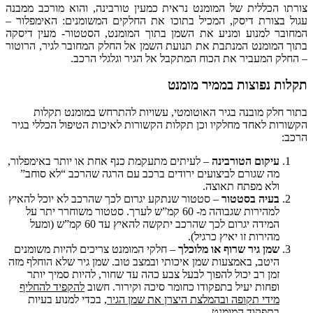
צורתו הכללית של המומנט נראית כמעין טורבינה, והוא מורכב ממבנה
עגול בצורת דיסק, המכיל בתוכו את החלקים המשומנים: האימפלור –
המחובר למנוע ומניע את השמן בתוך המומנט, הסטטור- מעין דיסקה
בתוך המומנט המנתבת את תנועת השמן אל החלק המחובר לגיר, הרוטור
– החלק המעביר את הכוח המתקבל אל הגיר וגלגלי הרכב.
תקלות נפוצות בממיר מומנט
בתור חלק מובנה בגיר האוטומטי, עשויות להתרחש במומנט תקלות
הקשורות לאחד מחלקיו וכן תקלות הקשורות לאיכות הטיפול הכללי בגיר
הרכב:
עיקום הטורבינה
– לעיתים מתעקמת כנף אחת או יותר באימפלור,
מה שגורם לביצועים ירודים ברכב עם הרגה שהרכב “לא סוחב”
ולא מפתח תאוצה.
בעיה בסטטור
– סטטור שנתקע יגרום לכך שהרכב לא יוכל להאיץ
למהירות שגבוהה מ- 60 קמ”ש לערך. סטטור משוחרר יתר על
המידה יגרום לכך שהרכב יתקשה להאיץ עד 60 קמ”ש (ומעל
מהירות זו יאיץ כרגיל).
שמן גיר שרוף או מלוכלך
– חלקי המומנט צריכים להיות משומנים
היטב, באמצעות שמן איכותי ובמצב טוב. שמן גיר שלא הוחלף מזה
זמן רב יכול להפוך לבעל צבע כהה עד שחור, להיות סמיך יותר
ופחות יעיל בתפקודו כחומר סיכה וקירור. חשוב
להקפיד להחליף
מידי תקופה ובהמלצת היצרן את שמן הגיר
, בכדי למנוע בעיות
בתפקוד המומנט.