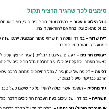
סימנים לכך שהגיר הרציף תקול
נוזל הילוכים עכור –
במידה ונוזל ההילוכים בוצי, סמיך או מל
בנוזל מתאים ונקי בהתאם להוראות היצרן.
ריח שרוף –
במידה ועולה ריח שרוף מתוך המכונית ייתכן שזה 
למנוע נזק חמור לתיבה ולרכב.
רעשים חריגים –
רעשים שאינם נורמליים (הגיר הרציף עלול לה
כאשר הפתרון לתקלה יכול לנוע מהחלפת נוזל ההילוכים עד להח
דליפה –
דליפה של שמן גיר / נוזל ההילוכים מתחת לרכב עלו
הרכב לבדיקה וטיפול במוסך.
גיר מחליק –
תופעה אשר יכולה להעיד על כך שישנו כשל טכני 
השהייה –
במידה וישנו עיכוב בעת העברת ההילוכים הדבר יכול 
אי העברת הילוך/גיר נתקע –
יכולה להעיד על תקלה כללית בג