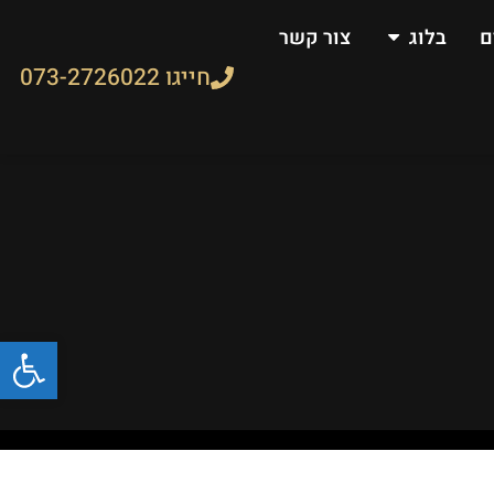
ם
בלוג
צור קשר
חייגו 073-2726022
פתח