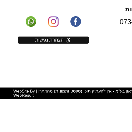
ות
073
הצהרת נגישות
כל הזכויות שמורות יוראי בראון בע"מ - אין להעתיק תוכן (טקסט ותמונות) מהאתר! | WebSite By
WebResult